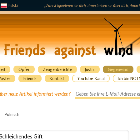
Polski
„Zuerst ignorieren sie dich, dann lachen sie über dich, dan
eit
Opfer
Zeugenberichte
Justiz
Gegenwind
Poster
Friends
Kontakt
YouTube-Kanal
Ich bin NO
ber neue Artikel informiert werden?
Polnisch
Schleichendes Gift