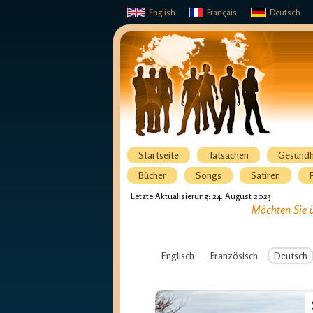
English
Français
Deutsch
Startseite
Tatsachen
Gesundh
Bücher
Songs
Satiren
Letzte Aktualisierung: 24. August 2023
Möchten Sie ü
Englisch
Französisch
Deutsch