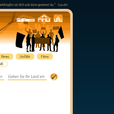
n bekämpfen sie dich und dann gewinnst du.“
Gandhi
News
Unfälle
Filme
TME